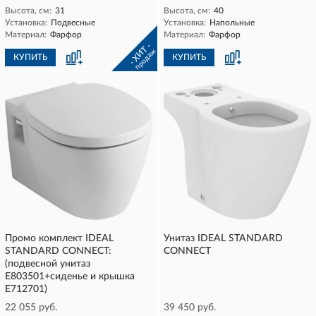
Высота, см:
31
Высота, см:
40
Установка:
Подвесные
Установка:
Напольные
Материал:
Фарфор
Материал:
Фарфор
- ХИТ -
продаж
КУПИТЬ
КУПИТЬ
Промо комплект IDEAL
Унитаз IDEAL STANDARD
STANDARD CONNECT:
CONNECT
(подвесной унитаз
E803501+сиденье и крышка
E712701)
22 055 руб.
39 450 руб.